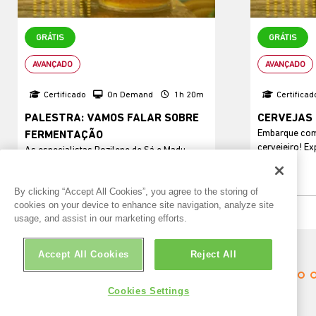
GRÁTIS
GRÁTIS
AVANÇADO
AVANÇADO
Certificado
On Demand
1h 20m
Certificad
PALESTRA: VAMOS FALAR SOBRE
CERVEJAS 
Embarque com
FERMENTAÇÃO
cervejeiro! E
As especialistas Rozilene de Sá e Madu
cultura molda
Victorino revelam os segredos da
tendências...
fermentação e como...
By clicking “Accept All Cookies”, you agree to the storing of
cookies on your device to enhance site navigation, analyze site
Visualizar
usage, and assist in our marketing efforts.
Accept All Cookies
Reject All
Cookies Settings