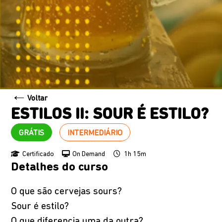
←
Voltar
ESTILOS II: SOUR É ESTILO?
GRÁTIS
INTERMEDIÁRIO
Certificado
On Demand
1h 15m
Detalhes do curso
O que são cervejas sours?
Sour é estilo?
O que diferencia uma da outra?