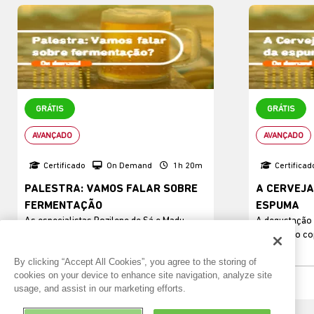
GRÁTIS
GRÁTIS
AVANÇADO
AVANÇADO
Certificado
On Demand
1h 20m
Certificad
PALESTRA: VAMOS FALAR SOBRE
A CERVEJA
FERMENTAÇÃO
ESPUMA
As especialistas Rozilene de Sá e Madu
A degustação
Victorino revelam os segredos da
espuma no cop
fermentação e como...
segredos sob
By clicking “Accept All Cookies”, you agree to the storing of
pode afetar a 
cookies on your device to enhance site navigation, analyze site
Visualizar
usage, and assist in our marketing efforts.